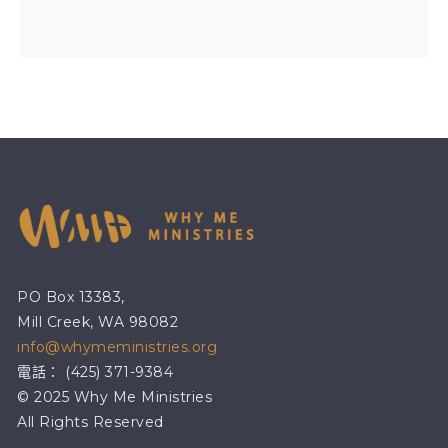
PO Box 13383,
Mill Creek, WA 98082
info@whymeministries.org
電話： (425) 371-9384
© 2025 Why Me Ministries
All Rights Reserved